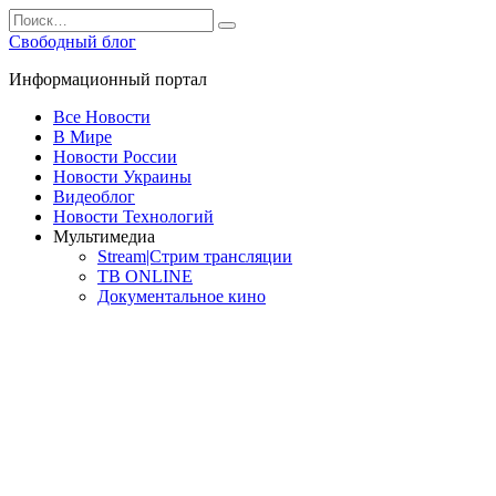
Перейти
Search
к
for:
Свободный блог
содержанию
Информационный портал
Все Новости
В Мире
Новости России
Новости Украины
Видеоблог
Новости Технологий
Мультимедиа
Stream|Стрим трансляции
ТВ ONLINE
Документальное кино