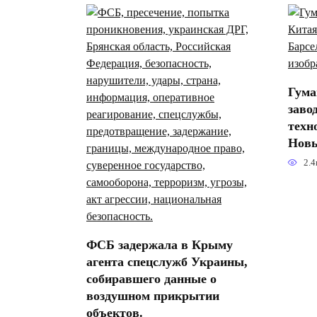
Гума
заво
техн
Новы
2.4
ФСБ задержала в Крыму
агента спецслужб Украины,
собиравшего данные о
воздушном прикрытии
объектов.