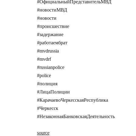
#ОфициальныйПредставительМВД
#новостиМВД
#новости
#происшествие
#задержание
#работаембрат
#mvdrussia
#mvdrf
#russianpolice
#police
#полиция
#ЛицаПолиции
#КарачаевоЧеркесскаяРеспублика
#Черкесск
#НезаконнаяБанковскаяДеятельность
source