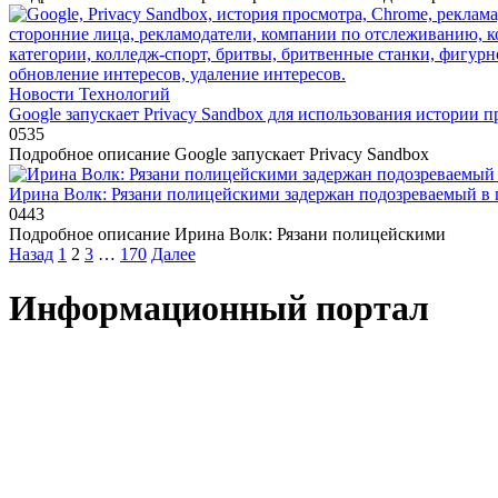
Новости Технологий
Google запускает Privacy Sandbox для использования истории 
0
535
Подробное описание Google запускает Privacy Sandbox
Ирина Волк: Рязани полицейскими задержан подозреваемый в 
0
443
Подробное описание Ирина Волк: Рязани полицейскими
Пагинация
Назад
1
2
3
…
170
Далее
записей
Информационный портал