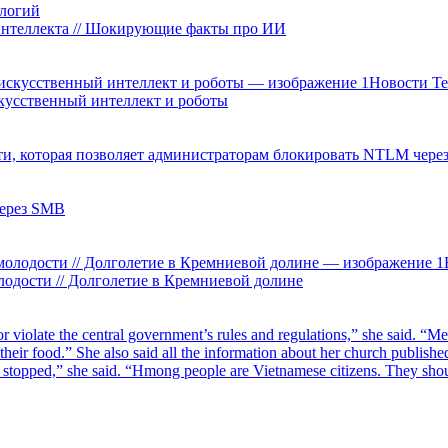
логий
 интеллекта // Шокирующие факты про ИИ
Новости Т
искусственный интеллект и роботы
через SMB
лодости // Долголетие в Кремниевой долине