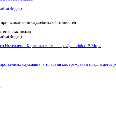
пайса(Видео)
о при исполнении служебных обязанностей
ь во время пожара
пайса(Видео)
В Мире
е