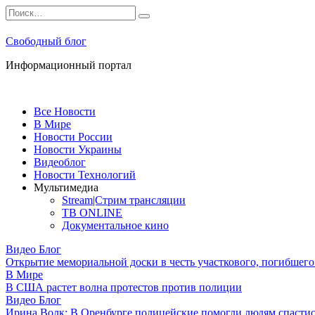
Перейти
Search
к
for:
содержанию
Свободный блог
Информационный портал
Все Новости
В Мире
Новости России
Новости Украины
Видеоблог
Новости Технологий
Мультимедиа
Stream|Стрим трансляции
ТВ ONLINE
Документальное кино
Видео Блог
Открытие мемориальной доски в честь участкового, погибшег
В Мире
В США растет волна протестов против полиции
Видео Блог
Ирина Волк: В Оренбурге полицейские помогли людям спастис