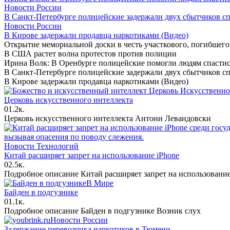
Новости России
В Санкт-Петербурге полицейские задержали двух сбытчиков с
Новости России
В Кирове задержали продавца наркотиками (Видео)
Открытие мемориальной доски в честь участкового, погибшег
В США растет волна протестов против полиции
Ирина Волк: В Оренбурге полицейские помогли людям спастис
В Санкт-Петербурге полицейские задержали двух сбытчиков с
В Кирове задержали продавца наркотиками (Видео)
Церковь искусственного интеллекта
0
1.2к.
Церковь искусственного интеллекта Антони Левандовски
Новости Технологий
Китай расширяет запрет на использование iPhone
0
2.5к.
Подробное описание Китай расширяет запрет на использовани
В Мире
Байден в подгузнике
0
1.1к.
Подробное описание Байден в подгузнике Возник слух
Новости России
Задержание перевозчика наркотиков в Тюмени